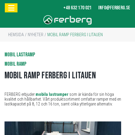
+48 632 170 021
INFO@FERBERG.SE
HEMSIDA
/
NYHETER
/
MOBIL RAMP FERBERG I LITAUEN
MOBIL LASTRAMP
MOBIL RAMP
Mobil ramp FERBERG i Litauen
FERBERG erbjuder
mobila lastramper
som är kända för sin höga
kvalitet och hållbarhet. Vårt produktsortiment omfattar ramper med en
lastkapacitet på 8, 12 och 16 ton, samt olika ytterligare alternativ.